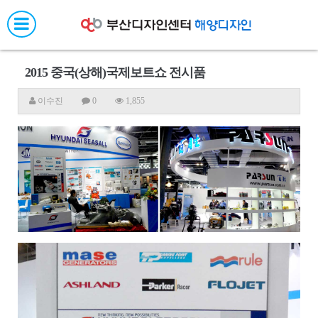
메
뉴
네
비
게
2015 중국(상해)국제보트쇼 전시품
이
션
이수진
0
1,855