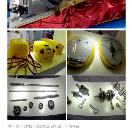
2015 중국(상해)국제보트쇼 전시품 _ 기계부품