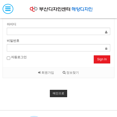
메
Have a Nice Day!
뉴
네
비
아이디
게
이
션
비밀번호
자동로그인
Sign In
회원가입
정보찾기
메인으로